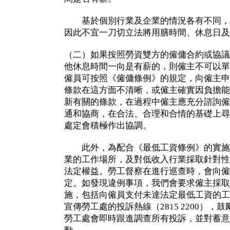
基於個別行業及企業的情況各有不同，
因此不宜一刀切立法將用膳時間、休息日及
（二）如果按照勞資雙方的僱傭合約或協議
他休息時間一向是有薪的，則僱主不可以單
僱員可按照《僱傭條例》的規定，向僱主申
條款在這方面不清晰，或僱主確實因負擔能
新有關的條款，在過程中僱主應充分諮詢僱
通和協商，在合法、合理和合情的基礎上尋
處定會積極作出協調。
此外，為配合《最低工資條例》的實施
業的工作場所，及對低收入行業採取針對性
法定權益。勞工督察在進行巡查時，會向僱
定。如發現違例事項，我們會要求僱主採取
施，包括向僱員支付未達法定最低工資的工
宣傳勞工處的投訴熱線（2815 2200）
勞工處會即時跟進調查所有投訴，並對蓄意