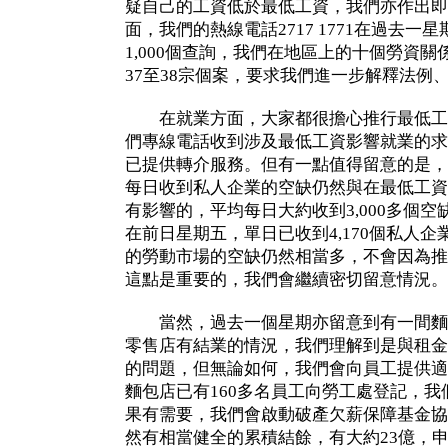
疑自己的工資低於最低工資，我們亦作出即
面，我們的熱線電話2717 1771在過去
1,000個查詢，我們在地區上的十個勞資
37至38宗個案，要求我們進一步解釋法例
在就業方面，大家都很擔心推行最低工
們專線電話收到涉及最低工資影響就業的求
已提供轉介服務。但有一點值得留意的是，
每日收到私人企業的空缺仍然與在最低工資
有影響的，平均每日大約收到3,000多個
在前日星期五，單日已收到4,170個私人
的勞動市場的空缺仍然相當多，不會因為推
這點是重要的，我們會繼續密切留意情況。
當然，過去一個星期亦留意到有一間麵
零售店有結業的情況，我們理解到是與租金
的問題，但無論如何，我們會向員工提供適
麵包店已有160多名員工向勞工處登記，
果有需要，我們會啟動破產欠薪保障基金協
然有相當健全的累積結餘，有大約23億，