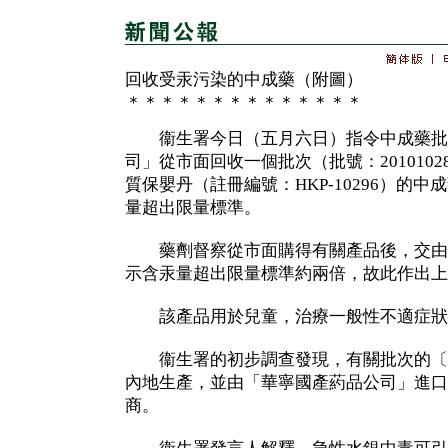
回收受汞污染的中成藥（附圖）
＊＊＊＊＊＊＊＊＊＊＊＊＊＊
衞生署今日（五月六日）指令中成藥批
司」從市面回收一個批次（批號：201010
質保嬰丹（註冊編號：HKP-10296）的
量超出限量標準。
藥劑督察從市面購得有關產品後，交由
示含汞量超出限量標準約兩倍，故此作出上
該產品用於兒童，治療一般性不適症狀
衞生署的初步調查發現，有關批次的〔
內地生產，並由「華寧國產葯品公司」進口
商。