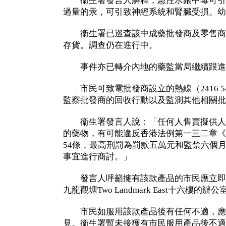
衞生署發言人解釋，急性水銀中毒可引
過量的汞，可引致神經系統和腎臟受損。幼
衞生署已巡查該中成藥批發商及零售商
存貨。調查仍在進行中。
事件亦已轉介內地的藥監當局繼續跟進
市民可致電批發商設立的熱線（2416 5
監察批發商的回收行動以及監測其他相關批
衞生署發言人說：「任何人售賣擬供人
的藥物，有可能違反香港法例第一三二章《
54條，最高刑罰為罰款五萬元和監禁六個
事宜進行商討。」
發言人呼籲擁有該款產品的市民應立即
九龍觀塘Two Landmark East十六樓的辦公
市民如服用該款產品後有任何不適，應
見。衞生署暫未接獲有巿民服用產品後不適