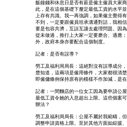
飯鐘錢和休息日是否有薪是僱主僱員大家商
此，是在這個基礎下釐定最低工資的水平並
上存有共識。我一再強調，如果僱主覺得有
不到，一定要跟僱員坦承溝通對話，我相信
要是包容共濟，互諒互讓去處理問題。因為
從未做過，推行上大家一定要磨合、適應；
外，政府本身亦要配合這個制度。
記者：是否有誤導？
勞工及福利局局長：這絕對沒有誤導成分，
楚知道，這兩項是僱用條件，大家都很清楚
即僱傭條例保持原有的模樣不作加減，是在
記者：一間麵店的一位女工因為要申請公屋
最低工資令她的入息超出上限。這些個案可
辦法？
勞工及福利局局長：公屋不屬於我範疇，但
調整申請資格上限。至於其他方面如綜援、