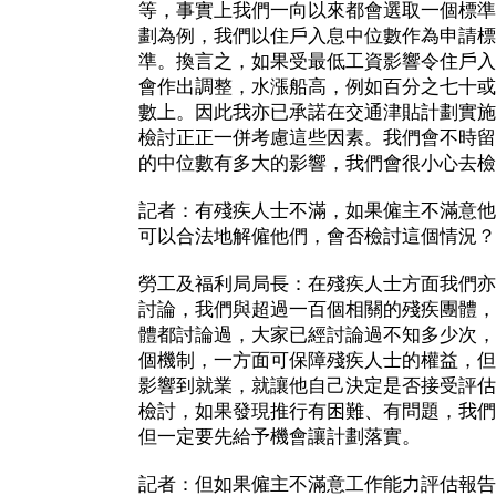
等，事實上我們一向以來都會選取一個標準
劃為例，我們以住戶入息中位數作為申請標
準。換言之，如果受最低工資影響令住戶入
會作出調整，水漲船高，例如百分之七十或
數上。因此我亦已承諾在交通津貼計劃實施
檢討正正一併考慮這些因素。我們會不時留
的中位數有多大的影響，我們會很小心去檢
記者：有殘疾人士不滿，如果僱主不滿意他
可以合法地解僱他們，會否檢討這個情況？
勞工及福利局局長：在殘疾人士方面我們亦
討論，我們與超過一百個相關的殘疾團體，
體都討論過，大家已經討論過不知多少次，
個機制，一方面可保障殘疾人士的權益，但
影響到就業，就讓他自己決定是否接受評估
檢討，如果發現推行有困難、有問題，我們
但一定要先給予機會讓計劃落實。
記者：但如果僱主不滿意工作能力評估報告