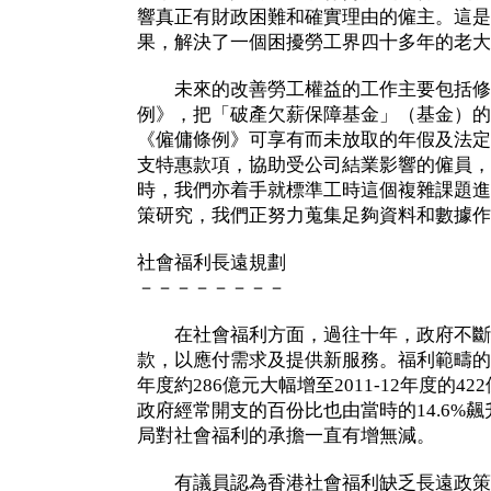
響真正有財政困難和確實理由的僱主。這是
果，解決了一個困擾勞工界四十多年的老大
未來的改善勞工權益的工作主要包括修
例》，把「破產欠薪保障基金」（基金）的
《僱傭條例》可享有而未放取的年假及法定
支特惠款項，協助受公司結業影響的僱員，
時，我們亦着手就標準工時這個複雜課題進
策研究，我們正努力蒐集足夠資料和數據作
社會福利長遠規劃
－－－－－－－－
在社會福利方面，過往十年，政府不斷
款，以應付需求及提供新服務。福利範疇的經常
年度約286億元大幅增至2011-12年度的4
政府經常開支的百份比也由當時的14.6%飆
局對社會福利的承擔一直有增無減。
有議員認為香港社會福利缺乏長遠政策