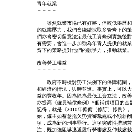
青年就業
－－－－
雖然就業市場已有好轉，但較低學歷和
的就業壓力，我們會繼續採取多管齊下的策
們亦會密切留意法定最低工資條例實施後對
有需要，會進一步加強為年青人提供的就業
齊下的策略提升他們的競爭力，推動就業。
改善勞工權益
－－－－－－
政府不時檢討勞工法例下的保障範圍，
和經濟的情況，與時並進。事實上，可以大
益的豐收年。因為除為最低工資立法，改善
亦提高《僱員補償條例》5個補償項目的金
記得，就是《2010年僱傭（修訂）條例》
始，僱主如蓄意拖欠勞資審裁處或小額薪酬
項，成為新的刑事罪行。這項突破性措施兼
注，既加強阻嚇逃避履行勞審處及仲裁處裁