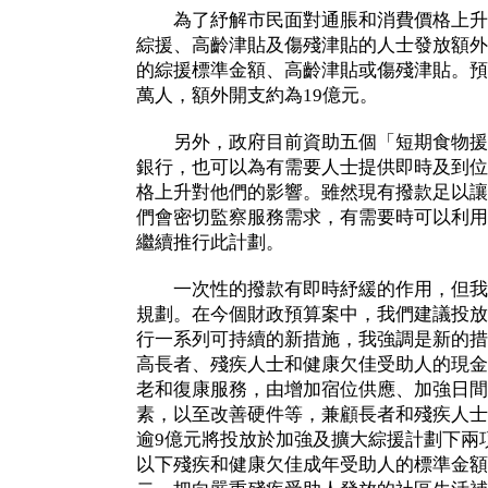
為了紓解市民面對通脹和消費價格上升
綜援、高齡津貼及傷殘津貼的人士發放額外
的綜援標準金額、高齡津貼或傷殘津貼。預
萬人，額外開支約為19億元。
另外，政府目前資助五個「短期食物援
銀行，也可以為有需要人士提供即時及到位
格上升對他們的影響。雖然現有撥款足以讓計
們會密切監察服務需求，有需要時可以利用
繼續推行此計劃。
一次性的撥款有即時紓緩的作用，但我
規劃。在今個財政預算案中，我們建議投放
行一系列可持續的新措施，我強調是新的措
高長者、殘疾人士和健康欠佳受助人的現金
老和復康服務，由增加宿位供應、加強日間
素，以至改善硬件等，兼顧長者和殘疾人士
逾9億元將投放於加強及擴大綜援計劃下兩
以下殘疾和健康欠佳成年受助人的標準金額