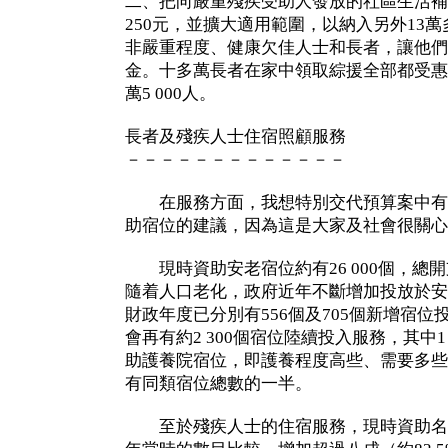
二、把向嚴重殘疾受助人發放的社區生活補
250元，並擴大適用範圍，以納入另外13
非嚴重程度、健康欠佳人士和長者，讓他們每年
金。十多萬長者在家中領取綜援全部都受惠
萬5 000人。
長者及殘疾人士住宿照顧服務
－－－－－－－－－－－－－
在服務方面，我想特別交代預算案中有
助宿位的建議，因為這是大家及社會很關心
現時資助安老宿位約有26 000個，總開支
隨着人口老化，政府近年不斷增加投放於安
財政年度已分別有556個及705個新增宿
會再有約2 300個宿位陸續投入服務，其中1
助護養院宿位，即護養程度高些、需要多些
有同類宿位總數的一半。
至於殘疾人士的住宿服務，現時資助名額有約