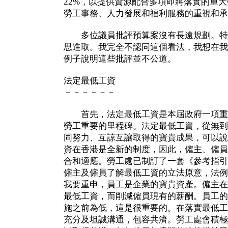
22%，以提供資源配合多項即將落實的重
勞工事務、人力發展和福利服務的重視和承
多位議員批評預算案沒有長遠規劃。特
思進取。我完全不認同這個看法，我想在我
例子說明這些批評並不公道。
法定最低工資
－－－－－－
首先，法定最低工資是本屆政府一項重
勞工重要的里程碑。法定最低工資，從無到
同努力、互諒互讓取得的寶貴成果，可以說
資在香港是全新的制度，因此，僱主、僱員
合和適應。勞工處已制訂了一套《參考指引
僱主及僱員了解最低工資的立法原意，法例
我要重申，員工是企業的寶貴資產。僱主在
最低工資，而削減僱員現有的薪酬。員工的
施之前為低，這是很重要的。在落實最低工
充分及坦誠溝通，包容共濟。勞工處會積極