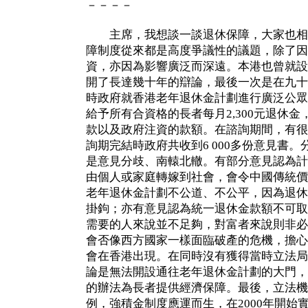
－－－－
主席，我想談一談退休保障，大家也相
障制度從來都是高度爭議性的議題，除了因
資，亦因為影響廣泛而深遠。本港也曾就設
開了長達幾十年的辯論，最後一次是在九十
時政府就香港老年退休金計劃進行廣泛公眾
給予所有合資格的長者每月2,300元退休
款以及政府注資的款額。在諮詢期間，有很
詢期完結時政府共收到6 000多份意見書
是意見分歧、南轅北轍。有部分意見認為計
由個人或家庭轉嫁到社會，會令中國傳統價
老年退休金計劃不公道、不公平，因為退休
掛鉤；亦有意見認為統一退休金款額不可取
需要的人來說並不足夠，對富者來說則非必
會否像西方國家一樣面臨破產的危機，擔心
會在香港出現。在同時沒有獲得當時立法局
論是無法開設通往老年退休金計劃的大門，
的辦法為長者提供經濟保障。最後，立法機關
例，強積金制度應運而生，在2000年開始