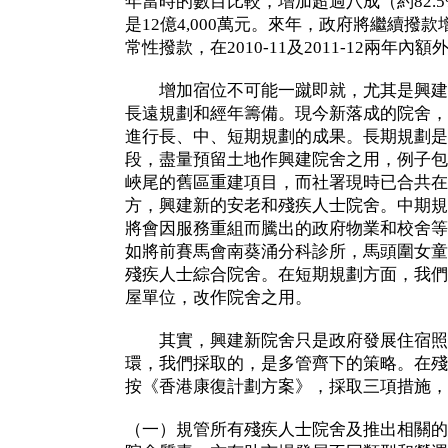
年當時的數目比較，增加超過八成（約82.
是12億4,000萬元。來年，政府將繼續撥
常性撥款，在2010-11及2011-12兩年內額
增加宿位不可能一蹴即就，尤其是興建
長遠規劃和經年籌備。現今新落成的院舍，
進行長、中、短期規劃的成果。長期規劃是
段，盡量預留土地作興建院舍之用，例子包
峽尾的舊區重建項目，而社署現時已合共在
方，興建新的安老和殘疾人士院舍。中期規
將會因服務重組而騰出的政府物業和校舍等
如將前賽馬會南葵涌分科診所，馬頭圍女童
殘疾人士綜合院舍。在短期規劃方面，我們
屋單位，改作院舍之用。
其實，興建新院舍只是政府發展住宿照
環，我們採取的，是多管齊下的策略。在殘
按《香港康復計劃方案》，採取三項措施，
（一）規管所有殘疾人士院舍及推出相關的