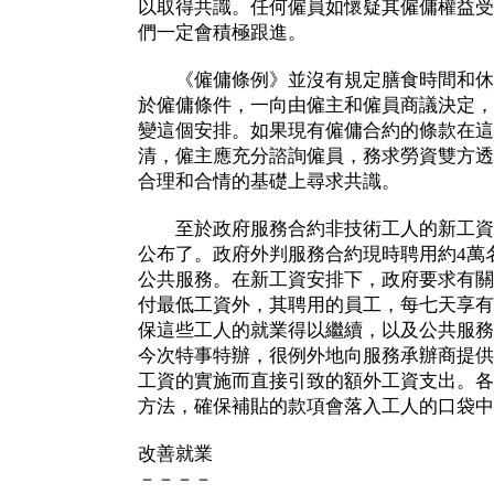
以取得共識。任何僱員如懷疑其僱傭權益受
們一定會積極跟進。
《僱傭條例》並沒有規定膳食時間和休
於僱傭條件，一向由僱主和僱員商議決定，
變這個安排。如果現有僱傭合約的條款在這
清，僱主應充分諮詢僱員，務求勞資雙方透
合理和合情的基礎上尋求共識。
至於政府服務合約非技術工人的新工資
公布了。政府外判服務合約現時聘用約4萬
公共服務。在新工資安排下，政府要求有關
付最低工資外，其聘用的員工，每七天享有
保這些工人的就業得以繼續，以及公共服務
今次特事特辦，很例外地向服務承辦商提供
工資的實施而直接引致的額外工資支出。各
方法，確保補貼的款項會落入工人的口袋中
改善就業
－－－－