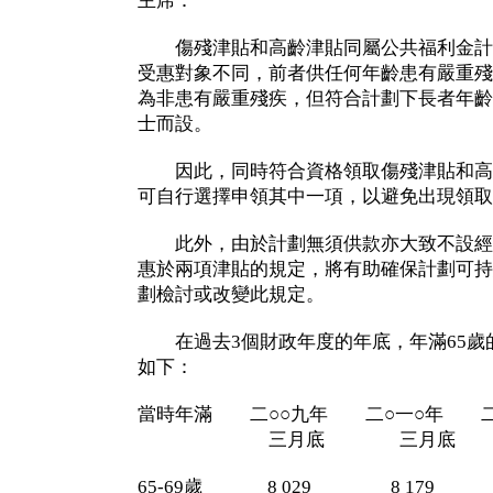
主席：
傷殘津貼和高齡津貼同屬公共福利金計
受惠對象不同，前者供任何年齡患有嚴重殘
為非患有嚴重殘疾，但符合計劃下長者年齡
士而設。
因此，同時符合資格領取傷殘津貼和高
可自行選擇申領其中一項，以避免出現領取
此外，由於計劃無須供款亦大致不設經
惠於兩項津貼的規定，將有助確保計劃可持
劃檢討或改變此規定。
在過去3個財政年度的年底，年滿65歲
如下：
當時年滿 二○○九年 二○一○年 二
三月底 三月底 
65-69歲 8 029 8 179 8