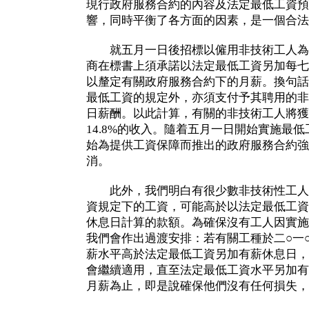
現行政府服務合約的內容及法定最低工資預
響，同時平衡了各方面的因素，是一個合法
就五月一日後招標以僱用非技術工人為
商在標書上須承諾以法定最低工資另加每七
以釐定有關政府服務合約下的月薪。換句話
最低工資的規定外，亦須支付予其聘用的非
日薪酬。以此計算，有關的非技術工人將獲
14.8%的收入。隨着五月一日開始實施最低
始為提供工資保障而推出的政府服務合約強
消。
此外，我們明白有很少數非技術性工人
資規定下的工資，可能高於以法定最低工資
休息日計算的款額。為確保沒有工人因實施
我們會作出過渡安排：若有關工種於二○一
薪水平高於法定最低工資另加有薪休息日，
會繼續適用，直至法定最低工資水平另加有
月薪為止，即是說確保他們沒有任何損失，