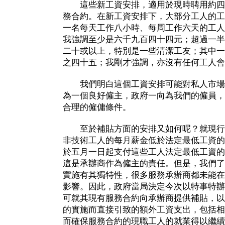
這些新工資安排，適用於現時聘用約四
務合約。在新工資安排下，大部分工人的工
一名每天工作八小時、每周工作六天的工人
我強調至少是六千九百四十四元；超過一半
二十或以上，特別是一些清潔工友；其中一
之四十五；我剛才強調，亦沒有任何工人會
我們明白這個工資安排可能對私人市場
為一個良好僱主，政府一向為我們的僱員，
合理的僱傭條件。
至於補貼方面的安排又如何呢？就現行
非技術工人的每月薪金低於法定最低工資的
於五月一日起支付這些工人法定最低工資的
這是承辦商作為僱主的責任。但是，我們了
實施有其獨特性，很多服務承辦商都未能在
影響。因此，政府當局決定今次以特事特辦
可就其現有服務合約向承辦商提供補貼，以
的實施而直接引致的額外工資支出，包括相
而確保服務合約的現職工人的就業得以繼續