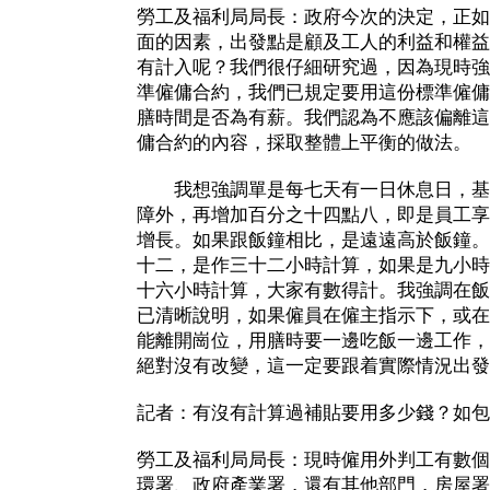
勞工及福利局局長：政府今次的決定，正如
面的因素，出發點是顧及工人的利益和權益
有計入呢？我們很仔細研究過，因為現時強
準僱傭合約，我們已規定要用這份標準僱傭
膳時間是否為有薪。我們認為不應該偏離這
傭合約的內容，採取整體上平衡的做法。
我想強調單是每七天有一日休息日，基
障外，再增加百分之十四點八，即是員工享
增長。如果跟飯鐘相比，是遠遠高於飯鐘。
十二，是作三十二小時計算，如果是九小時
十六小時計算，大家有數得計。我強調在飯
已清晰說明，如果僱員在僱主指示下，或在
能離開崗位，用膳時要一邊吃飯一邊工作，
絕對沒有改變，這一定要跟着實際情況出發
記者：有沒有計算過補貼要用多少錢？如包
勞工及福利局局長：現時僱用外判工有數個
環署、政府產業署，還有其他部門，房屋署