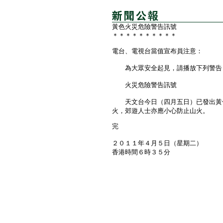
黃色火災危險警告訊號
＊＊＊＊＊＊＊＊＊＊
電台、電視台當值宣布員注意：
為大眾安全起見，請播放下列警告
火災危險警告訊號
天文台今日（四月五日）已發出黃色
火，郊遊人士亦應小心防止山火。
完
２０１１年４月５日（星期二）
香港時間６時３５分