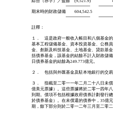
綜合（赤字）／盈餘 (9,521.9) 84,
──────── ─────
期末時的財政儲備 604,542.5 604
──────── ─────
註釋：
１． 這是政府一般收入帳目和八個基金的
基本工程儲備基金、資本投資基金、公務員
金、創新及科技基金、土地基金、貸款基金
括債券基金，該基金的結餘不計入財政儲備
日債券基金的結餘為249.773億元。
２． 包括與外匯基金及駐本地銀行的交易
３． 指截至二零一一年二月二十八日未償還
億美元票據）。這些票據將於二零一四年八
到期。債項不包括根據政府債券計劃發行總
於債券基金）。在未償還的債券中，35億
期，餘下部分則於二零一二年三月至二零二