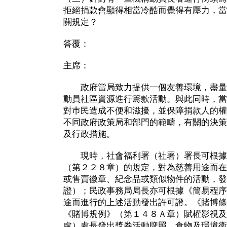
拒絕捐款會顯得相當冷酷而覺得有壓力，當
關規定？
答覆：
主席：
政府當局致力提供一個友善環境，盡量
動員社區資源進行籌款活動。與此同時，當
對巿民造成不便和滋擾，並保障捐款人的權
不同政府政策局和部門的範疇，有關的決策
及行政措施。
現時，社會福利署（社署）署長可根據
（第２２８章）的規定，對為慈善用途而在
或售賣徽章、紀念品或類似物件的活動，發
證）；民政事務局局長亦可根據《簡易程序
途而進行的上述活動發出許可證。《賭博條
《賭博規例》（第１４８Ａ章）賦權影視及
處）處長發出獎券活動牌照。食物及環境衞