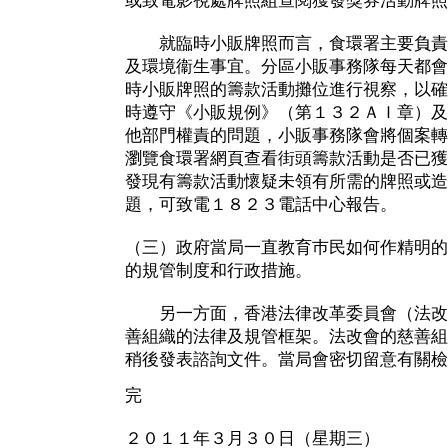
或致電影視處牌照組查閱獲發獎券活動牌照
就臨時小販牌照而言，食環署主要負責
及環境衞生事宜。分區小販事務隊每天都會
時小販牌照的籌款活動攤位進行視察，以確
時遵守《小販規例》（第１３２ＡＩ章）及
他部門權責的問題，小販事務隊會將個案轉
瀏覽食環署網頁查看街頭籌款活動是否已獲
發現有籌款活動懷疑未領有所需的牌照或造
題，可致電１８２３電話中心報告。
（三）政府當局一直教育巿民如何作精明的
的規管制度和行政措施。
另一方面，香港法律改革委員會（法改
善組織的法律及規管框架。法改會的慈善組
稍後發表諮詢文件。當局會密切留意有關檢
完
２０１１年３月３０日（星期三）