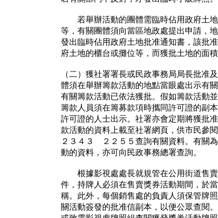
若舉辦活動的團體需臨時佔用政府土地
等，有關團體須向當區地政處提出申請，地
發出臨時佔用政府土地批准通知書，該批准
府土地的櫃台或攤位等，而獲批土地的面積
（二）獲社署署長或民政事務局局長批准及
體須在舉辦籌款活動的地點當眼處出示有關
有關籌款活動已依法獲批。假如籌款活動並
籌款人員須在籌募款項時攜同許可證的副本
許可證的人士出示。社署亦會定期將獲批准
款活動的資料上載至社署網頁，供市民參閱
２３４３ ２２５５查詢有關資料。有關為
動的資料，亦可向民政事務總署查詢。
根據影視處處長就規管在公用街道售賣
件，持牌人必須在售賣獎券活動期間，於當
稱。此外，每個銷售處的負責人須保管牌照
關活動簽發的批准信副本，以便公眾查閱。