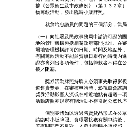
據《公眾衞生及巿政條例》（第１３２章）
物籌款活動，發出臨時小販牌照。
就詹培忠議員的問題的三個部分，當局
（一）向社署及民政事務局申請許可證的團
地的管理機構包括相關政府部門批准。在審
場地管理機構許可的日期、時間及地點外，
有關籌款活動不能於賣旗日舉行的時間內進
證亦會列出各項條件，包括籌款者不得在公
擾／阻塞。
獎券活動牌照持牌人必須事先取得影視
道售賣獎券。在審核申請時，影視處會諮詢
獎券活動影響人流或在相近地點有超過一項
活動牌照亦規定有關活動不得引起公眾秩序
個別團體如以透過售賣貨品形式在公眾
請臨時小販牌照。食環署接獲有關申請後，
若有關部門不反對，才發出臨時小販牌照。