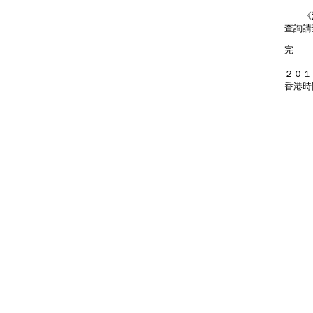
《法定
查詢請
完
２０１
香港時