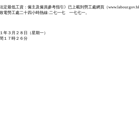
最低工資：僱主及僱員參考指引》已上載到勞工處網頁（www.labour.gov.h
致電勞工處二十四小時熱線:二七一七 一七七一。
１年３月２８日（星期一）
間１７時２６分