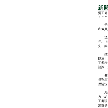
勞工處
＊＊＊
勞工
和僱員
法定最
元。《
失、維
鑑於
以三十
了參考
諮詢，
基於
是列舉
用情況
此外
方小組
工處現
業性參