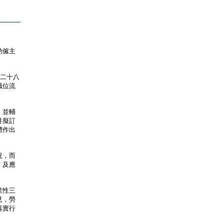
助僱主
二十八
職位流
，並輔
月擬訂
體作出
況，而
》及應
業性三
見，勞
落實行