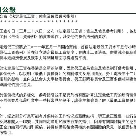
公布《法定最低工資：僱主及僱員參考指引》
＊＊＊＊＊＊＊＊＊＊＊＊＊＊＊＊＊＊＊＊
處今日（三月二十八日）公布《法定最低工資：僱主及僱員參考指引》，協
了解《最低工資條例》的實際運作，以便他們符合法例的要求。
低工資將於二○一一年五月一日開始實施，首個法定最低工資水平是每小時
最低工資條例》旨在訂立法定最低工資制度，在防止工資過低、盡量減少低薪
持本港經濟發展及競爭力等關鍵層面取得適當平衡。
法定最低工資在香港是全新的制度，因此勞工處為僱主及僱員制訂參考指引
多個例子，以說明《最低工資條例》的有關條文及應用情況。勞工處去年十二
指引的擬稿，並向立法會人力事務委員會、勞工顧問委員會及三百多個相關團
邀請他們提供意見。
僱傭模式的多樣化，參考指引並不是要列出有關計算法定最低工資的所有情
不同個案及低薪行業中一些較常見的例子，讓僱主和僱員了解《最低工資條例
。
，鑑於部分行業可能有其獨特的工作情況或薪酬結構，勞工處正透過一些行
及與相關人士聯繫，共同制定適用於該等行業的指引。因應有關團體提出的意
正全力編寫行業指引擬稿，待擬稿備妥後會再徵詢有關團體的意見，以便盡快
考指引。