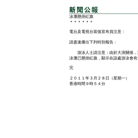
泳灘懸掛紅旗
＊＊＊＊＊＊
電台及電視台當值宣布員注意：
請盡速播出下列特別報告：
游泳人士請注意：由於大浪關係，港
泳灘已懸掛紅旗，顯示在該處游泳會有
完
２０１１年３月２８日（星期一）
香港時間９時５４分