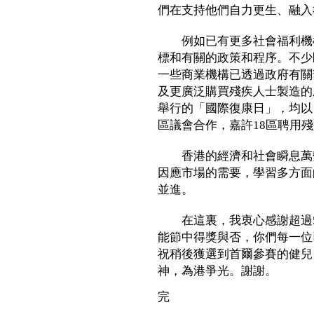
們在支持他們自力更生、融入
例如已有更多社會福利機構
標和有關的政策和程序。不少
一些商業機構已透過政府有關
及更廣泛購買殘疾人士製造的
舉行的「國際復康日」，均以
區議會合作，嘉許18區聘用
香港的經濟和社會瞬息萬變
因應市場的需要，學習多方面
並進。
在這裏，我衷心感謝超過5
能節中得獎與否，你們每一位
祝稍後獲選到首爾參賽的健兒
神，為港爭光。謝謝。
完