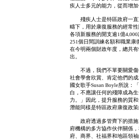
疾人士多元的能力，從而增加
殘疾人士是特區政府一直重
疇下，用於康復服務的經常性
各項新服務的開支逾1億4,00
251個日間訓練名額和職業
在今明兩個財政年度，總共有
出。
不過，我們不單要關愛傷健
社會學會欣賞、肯定他們的成
國女歌手Susan Boyle
白，不應讓任何的殘障成為生
力。」因此，提升服務的質和
潛能同樣是特區政府康復政策
政府透過多管齊下的措施，
府機構的多方協作伙伴關係，
府、商界、社福界和地區領袖