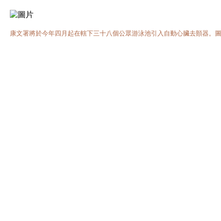
康文署將於今年四月起在轄下三十八個公眾游泳池引入自動心臟去顫器。