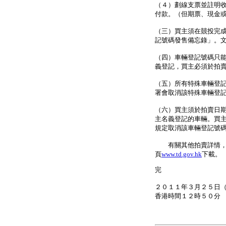
（４）劃線支票並註明
付款。（但期票、現金
（三）買主須在競投完
記號碼發售備忘錄」。
（四）車輛登記號碼只
義登記，買主必須於拍
（五）所有特殊車輛登
署會取消該特殊車輛登
（六）買主須於拍賣日
主名義登記的車輛。買
規定取消該車輛登記號
有關其他拍賣詳情，請
頁
www.td.gov.hk
下載。
完
２０１１年３月２５日
香港時間１２時５０分