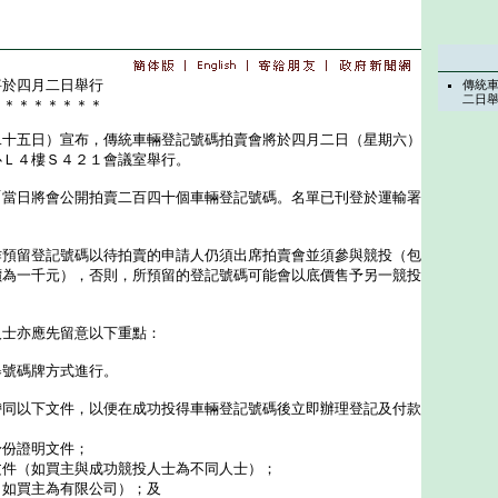
將於四月二日舉行
傳統
二日
＊＊＊＊＊＊＊＊
五日）宣布，傳統車輛登記號碼拍賣會將於四月二日（星期六）
心Ｌ４樓Ｓ４２１會議室舉行。
日將會公開拍賣二百四十個車輛登記號碼。名單已刊登於運輸署
留登記號碼以待拍賣的申請人仍須出席拍賣會並須參與競投（包
價為一千元），否則，所預留的登記號碼可能會以底價售予另一競投
士亦應先留意以下重點：
舉號碼牌方式進行。
帶同以下文件，以便在成功投得車輛登記號碼後立即辦理登記及付款
身份證明文件；
文件（如買主與成功競投人士為不同人士）；
（如買主為有限公司）；及