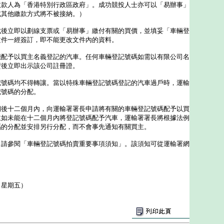
收款人為「香港特別行政區政府」。成功競投人士亦可以「易辦事」
或其他繳款方式將不被接納。）
成後立即以劃線支票或「易辦事」繳付有關的買價，並填妥「車輛登
文件一經簽訂，即不能更改文件內的資料。
能配予以買主名義登記的汽車。任何車輛登記號碼如需以有限公司名
賣後立即出示該公司註冊證。
記號碼均不得轉讓。當以特殊車輛登記號碼登記的汽車過戶時，運輸
記號碼的分配。
期後十二個月內，向運輸署署長申請將有關的車輛登記號碼配予以買
主如未能在十二個月內將登記號碼配予汽車，運輸署署長將根據法例
碼的分配並安排另行分配，而不會事先通知有關買主。
參閱「車輛登記號碼拍賣重要事項須知」。該須知可從運輸署網
（星期五）