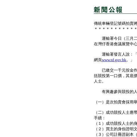
傳統車輛登記號碼拍賣
＊＊＊＊＊＊＊＊＊＊
運輸署今日（三月二十
在灣仔香港會議展覽中
運輸署發言人說：「當
網頁
www.td.gov.hk
。」
已繳交一千元按金作預
括競投第一口價，其底
人士。
有興趣參與競投的人
（一）是次拍賣會採用
（二）成功競投人士應
手續：
（１）成功競投人士的
（２）買主的身份證明
（３）公司註冊證副本