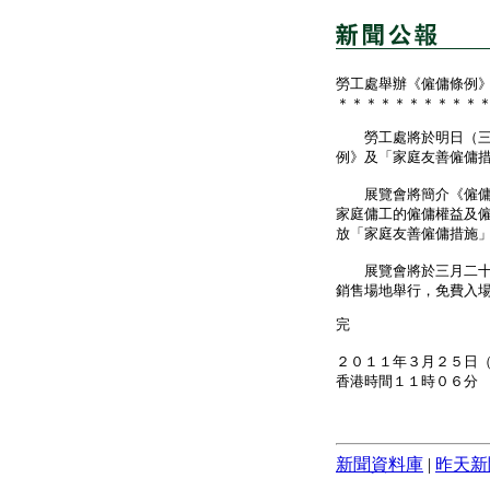
勞工處舉辦《僱傭條例
＊＊＊＊＊＊＊＊＊＊
勞工處將於明日（三月
例》及「家庭友善僱傭
展覽會將簡介《僱傭條
家庭傭工的僱傭權益及
放「家庭友善僱傭措施
展覽會將於三月二十六
銷售場地舉行，免費入
完
２０１１年３月２５日
香港時間１１時０６分
新聞資料庫
|
昨天新