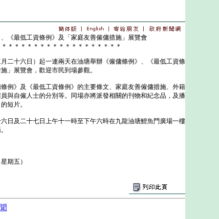
》、《最低工資條例》及「家庭友善僱傭措施」展覽會
＊＊＊＊＊＊＊＊＊＊＊＊＊＊＊＊＊＊＊＊
二十六日）起一連兩天在油塘舉辦《僱傭條例》、《最低工資條
措施」展覽會，歡迎市民到場參觀。
例》及《最低工資條例》的主要條文、家庭友善僱傭措施、外籍
僱員與自僱人士的分別等。同場亦將派發相關的刊物和紀念品，及播
」的短片。
日及二十七日上午十一時至下午六時在九龍油塘鯉魚門廣場一樓
場。
（星期五）
聞