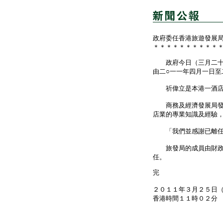
政府委任香港旅遊發展
＊＊＊＊＊＊＊＊＊＊
政府今日（三月二十五
由二○一一年四月一日至
祈偉立是本港一酒店集
商務及經濟發展局發言
店業的專業知識及經驗
「我們並感謝已離任的
旅發局的成員由財政司
任。
完
２０１１年３月２５日
香港時間１１時０２分