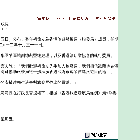
局成員
＊＊＊
日）公布，委任祈偉立為香港旅遊發展局（旅發局）成員，任期
二○一二年十月三十一日。
團的區域副總裁暨總經理，以及香港酒店業協會的執行委員。
人說：「我們歡迎祈偉立先生加入旅發局，我們相信憑藉他在酒
，將可協助旅發局進一步推廣香港成為旅客的首選旅遊目的地。」
安楠達先生過去對旅發局作出的貢獻。」
司長在行政長官授權下，根據《香港旅遊發展局條例》第9條委
（星期五）