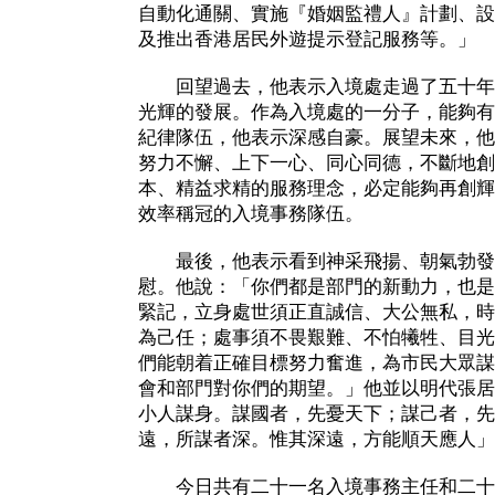
自動化通關、實施『婚姻監禮人』計劃、設立
及推出香港居民外遊提示登記服務等。」
回望過去，他表示入境處走過了五十年
光輝的發展。作為入境處的一分子，能夠有
紀律隊伍，他表示深感自豪。展望未來，他
努力不懈、上下一心、同心同德，不斷地創
本、精益求精的服務理念，必定能夠再創輝
效率稱冠的入境事務隊伍。
最後，他表示看到神采飛揚、朝氣勃發
慰。他說：「你們都是部門的新動力，也是
緊記，立身處世須正直誠信、大公無私，時
為己任；處事須不畏艱難、不怕犧牲、目光
們能朝着正確目標努力奮進，為市民大眾謀
會和部門對你們的期望。」他並以明代張居
小人謀身。謀國者，先憂天下；謀己者，先
遠，所謀者深。惟其深遠，方能順天應人」
今日共有二十一名入境事務主任和二十