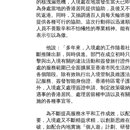
的核洩漏危機，入境處在地震發生當天已即
為身處當地的香港居民提供協助，及後又不
民返港。同時，又抽調過百人員每天輪班接聽
提供各種可行的協助。這次行動得以迅速順
人員不畏艱辛和不怕犧牲的專業精神。能有
表示引以為傲。
他說：「多年來，入境處的工作隨着社
斷推陳出新，與時俱進。部門在成立初時只
擊與出入境有關的違法活動和簽發旅行證件
處的服務範圍已全面擴展至香港市民生活的
各個階段。除有效執行出入境管制及維護法
記服務、簽發智能身份證、香港特區電子護
外，入境處又處理簽證申請、制定政策吸納
遇事的香港居民、處理居留權申請以及有關
施的各種事宜等。
為不斷提高服務水平和工作成效，以配
要，入境處又不斷精益求精，以創新思維在
破，如配合內地實施『個人遊』計劃、研發