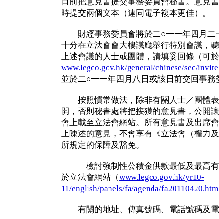
日前把意見書提交事務委員會秘書。意見書
時提交兩個文本（連同電子複本更佳）。
財經事務委員會將於二○一一年四月二十
十分在立法會會大樓議廳舉行特別會議，聽
上述會議的人士或團體，請填妥回條（可於
www.legco.gov.hk/general/chinese/sec/invite
並於二○一一年四月八日或該日前交回事務
按照慣常做法，除非有關人士／團體表
開，否則秘書處將把接獲的意見書，公開讓
會上載至立法會網站。所有意見書及出席會
上陳述的意見，不會享有《立法會（權力及
所規定的保障及豁免。
「檢討強制性公積金供款最低及最高有
於立法會網站（
www.legco.gov.hk/yr10-
11/english/panels/fa/agenda/fa20110420.htm
有關的地址、傳真號碼、電話號碼及電