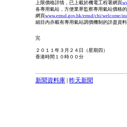
上限價格詳情，已上載於機電工程署網頁
w
各專用氣站，方便業界監察專用氣站價格的
網頁
www.emsd.gov.hk/emsd/chi/welcome/ind
細目內亦載有專用氣站調價機制的詳盡資料
完
２０１１年３月２４日（星期四）
香港時間１０時００分
新聞資料庫
|
昨天新聞