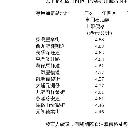
以下是在四月份適用於各專用氣站的車
專用加氣站地址 二○一一年四月 二
車用石油氣 車用
上限價格 上限
（港元/公升） (港元
柴灣豐業街 4.88 4
西九龍翱翔道 4.88 4
美孚深旺道 4.63 4
屯門業旺路 4.63 4
灣仔馬師道 4.62 4
上環豐物道 4.57 4
觀塘偉樂街 4.57 4
大埔元洲仔 4.57 4
九龍灣祥業街 4.61 4
葵涌葵安道 4.61 4
馬鞍山恆耀街 4.46 4
元朗德業街 4.46 4
發言人續說，有關國際石油氣價格及每