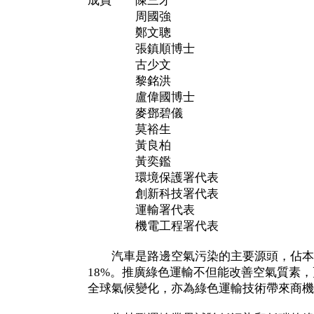
成員 陳三才
周國強
鄭文聰
張鎮順博士
古少文
黎銘洪
盧偉國博士
麥鄧碧儀
莫裕生
黃良柏
黃奕鑑
環境保護署代表
創新科技署代表
運輸署代表
機電工程署代表
汽車是路邊空氣污染的主要源頭，佔本
18%。推廣綠色運輸不但能改善空氣質素
全球氣候變化，亦為綠色運輸技術帶來商機