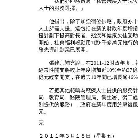
「我們亦即將透過『私營殘疾人士院舍
人士的服務選擇。」
他指出，除了加強宿位供應，政府亦十
人士所需支援。這包括在新的財政年度增撥
援計劃下提高對長者、殘疾和健康欠佳受助
開始，社會福利署動用1億6千多萬元推行
務先導計劃業已展開。
張建宗補充說，在2011-12財政年度
經常性開支將較上年度增加近10%至約37億元；
億元經常開支，在過去10年間已增長逾46
若把其他範疇為殘疾人士提供的服務計
局、教育局、醫院管理局、衞生署、勞工處
別提供的服務），政府在新年度用於康復服
元。
完
２０１１年３月１８日（星期五）