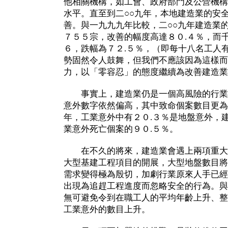
他相關機構，如工會、政府部門及公營機構
水平。直至到二○○九年，本地建造業的安
善。與一九九九年比較，二○○九年建造業
７５５宗，改善的幅度高達８０.４％，而
６，跌幅為７２.５％，（即每十八名工人
勢固然令人鼓舞，但我們不應該因為這樣而
力，以「零容忍」的態度繼續為改善建造業
事實上，建造業仍是一個高風險的行業
意外數字依然偏高，其中致命個案數目更為
年，工業意外中有２０.３％是地盤意外，
業意外死亡個案的９０.５％。
在不久的將來，建造業會遇上兩項重大
大型基建工程項目的開展，大型地盤數目將
需求變得極為殷切，加劇行業原來人手已經
出現為追趕工程進度而忽略安全的行為。與
無可避免令到在職工人的平均年齡上升、整
工業意外的數目上升。