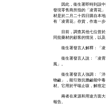
因此，衞生署即時到該中藥
發現零售商所指的「凌霄花」
材是於二月二十四日購自本地
有「凌霄花」存貨，作進一步
目前，調查其他七位曾於二
同批藥材的顧客的情況，以及
衞生署發言人解釋：「凌霄
衞生署發言人說：「凌霄花
風」。
衞生署發言人強調：「洋金
物鹼」，能引致抗膽鹼能中毒
材。它用於平喘止咳，解痙定
兩者在來源和用途方面大有
報告。