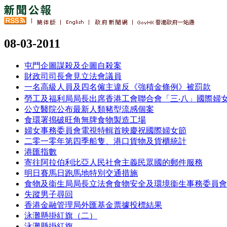
08-03-2011
屯門企圖謀殺及企圖自殺案
財政司司長會見立法會議員
一名高級人員及四名僱主違反《強積金條例》被罰款
勞工及福利局局長出席香港工會聯合會「三‧八」國際婦
公立醫院公布最新人類豬型流感個案
食環署搗破旺角無牌食物製造工場
婦女事務委員會電視特輯首映慶祝國際婦女節
二零一零年第四季船隻、港口貨物及貨櫃統計
港匯指數
寄往阿拉伯利比亞人民社會主義民眾國的郵件服務
明日賽馬日跑馬地特別交通措施
食物及衞生局局長立法會食物安全及環境衞生事務委員會
失蹤男子尋回
香港金融管理局外匯基金票據投標結果
泳灘懸掛紅旗（二）
泳灘懸掛紅旗