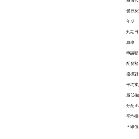
股份代
發行及
年
到期
息率
申請
配發
投標對
平均接
最低接
分配
平均投
＊即債