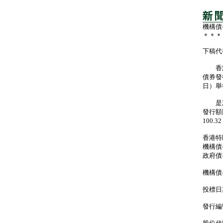
機構債
＊＊＊
下稿代
香港
債券發
日）舉
是次推
發行額
100.
香港特
機構債
政府債
機構債
投標
發行