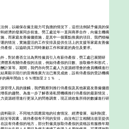
工法例，以確保在僱主能力可負擔的情況下，這些法例賦予僱員的保
變和經濟的發展同步前進。勞工處近年一直與商界合作，向僱主機構
措施，而家庭友善僱傭措施，是其中一個重點推廣的項目。我們積極
營運的情況，實施靈活的工作安排及提供生活上的支援等家庭友善僱
取侍產假，以協助員工同時兼顧工作和家庭的責任及要求。
，對於應否立法為男性僱員引入有薪侍產假，勞工處已展開研
經濟體系有關侍產假的法規，例如侍產假的日數、放取條件和形式，
薪酬計算等。期間，我們亦向勞工處人力資源經理會的會員機構進行
查結果顯示現行的宣傳推廣方法已漸見成效，設有侍產假的受訪機構
八年的兩年間由１６％增加至２１％ 。
管理人員的接觸，我們觀察到推行侍產假及其他家庭友善僱傭措
續增長的趨勢。為進一步了解香港私營機構推行侍產假的最新情況，
人力資源經理進行更深入的問卷調查，現正就收集所得的數據進行研
的資料顯示，不同地方因應當地的社會情況、經濟發展、福利制度、
場狀況等因素，就侍產假有不同的安排，由沒有訂立相關法規至提供
。在設有侍產假的地方，部分對僱員放取侍產假的資格設有服務年期
於嬰兒出生前１５周已為僱主連續工作滿２６周的僱員，可選擇放取