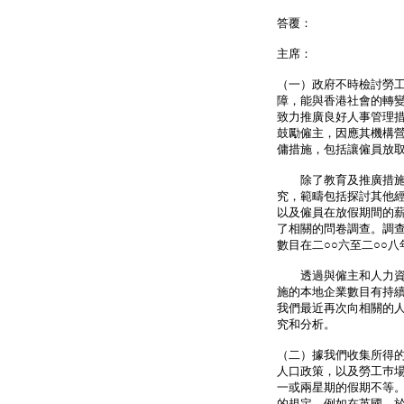
答覆：
主席：
（一）政府不時檢討勞
障，能與香港社會的轉
致力推廣良好人事管理
鼓勵僱主，因應其機構
傭措施，包括讓僱員放
除了教育及推廣措施外
究，範疇包括探討其他
以及僱員在放假期間的
了相關的問卷調查。調
數目在二○○六至二○○
透過與僱主和人力資源
施的本地企業數目有持
我們最近再次向相關的
究和分析。
（二）據我們收集所得
人口政策，以及勞工巿
一或兩星期的假期不等
的規定。例如在英國，