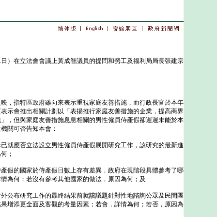
）在立法會會議上黃成智議員的提問和勞工及福利局局長張建宗
，指特區政府雖向來表示重視家庭友善措施，而行政長官於本年
更表示會推出相關計劃以「表揚推行家庭友善措施的企業，提高商界
識」，但與家庭友善措施息息相關的男性僱員侍產假卻遲遲未能於本
政機關可否告知本會：
示已就應否立法設立男性僱員侍產假展開研究工作，該研究的最新進
為何；
侍產假的國家於侍產假日數上存有差異，政府在現階段具體參考了哪
詳情為何；若沒有參考其他國家的做法，原因為何；及
對外公布研究工作的最終結果前就該議題針對性地諮詢公眾及民間團
結果增添更全面及客觀的考量因素；若會，詳情為何；若否，原因為