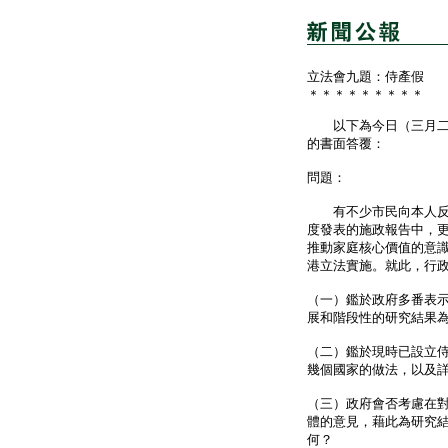
立法會九題：侍產假
＊＊＊＊＊＊＊＊＊
以下為今日（三月二日
的書面答覆：
問題：
有不少市民向本人反映
度發表的施政報告中，
推動家庭核心價值的意
港立法實施。就此，行
（一）鑑於政府多番表
展和階段性的研究結果
（二）鑑於現時已設立
幾個國家的做法，以及
（三）政府會否考慮在
體的意見，藉此為研究
何？