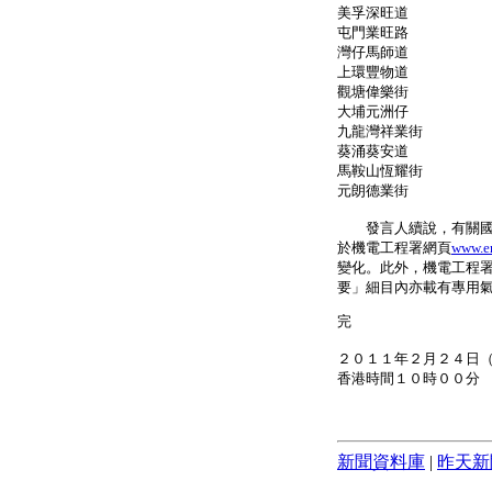
美孚深旺道 4
屯門業旺路 4
灣仔馬師道 4
上環豐物道 4
觀塘偉樂街 4
大埔元洲仔 4
九龍灣祥業街 
葵涌葵安道 4
馬鞍山恆耀街 
元朗德業街 4
發言人續說，有關國際
於機電工程署網頁
www.e
變化。此外，機電工程
要」細目內亦載有專用
完
２０１１年２月２４日
香港時間１０時００分
新聞資料庫
|
昨天新