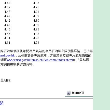
.47 4.95
.47 4.95
.47 4.94
.42 4.89
.42 4.89
.42 4.89
4.45 4.93
.45 4.93
4.31 4.78
.31 4.78
石油氣價格及每間專用氣站的車用石油氣上限價格詳情，已上載
msd.gov.hk
，及張貼於各專用氣站，方便業界監察專用氣站價格的
署網頁
www.emsd.gov.hk/emsd/chi/welcome/index.shtml
的「重點提
氣站調價機制的詳盡資料。
（星期四）
聞