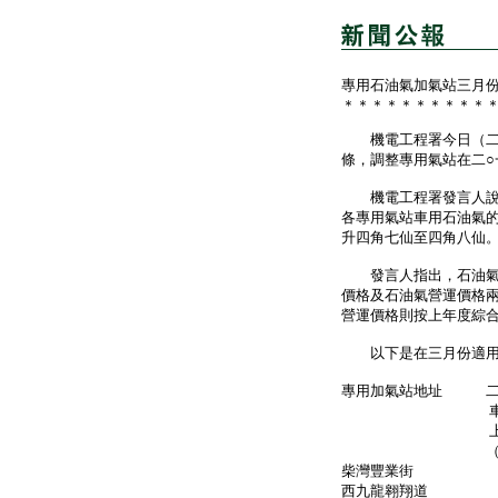
專用石油氣加氣站三月
＊＊＊＊＊＊＊＊＊＊
機電工程署今日（二月
條，調整專用氣站在二
機電工程署發言人說：
各專用氣站車用石油氣
升四角七仙至四角八仙
發言人指出，石油氣上
價格及石油氣營運價格
營運價格則按上年度綜
以下是在三月份適用於
專用加氣站地址 二
車用石油
上限價格
（港元／公升
柴灣豐業街 4
西九龍翱翔道 