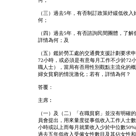
何；
（三）過去5年，有否制訂政策紓緩低收入
何；
（四）過去5年，有否諮詢民間團體，了解
詳情為何；及
（五）鑑於勞工處的交通費支援計劃要求申
72小時，或必須是有意每月工作不少於72
職人士），當局有否用性別觀點主流化的概
婦女貧窮的情況激化；若有，詳情為何？
答覆：
主席︰
（一）及（二）「在職貧窮」並沒有明確的
員會提出，用來量度從事低收入工作人士數
小時或以上而每月就業收入少於中位數50%
過去五年低收入受僱女性數目及其佔女性和