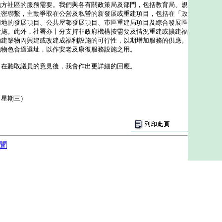
地方社區的服務需要。我們與各有關政策局及部門，包括教育局、規
緊密聯繫，主動爭取在公營及私營的新發展或重建項目，包括在「政
用地的發展項目、公共屋邨發展項目、巿區重建局項目及綜合發展區
設施。此外，社署亦十分支持非政府機構按需要及情況重建或擴建福
的建築物內興建或改建成福利設施的可行性，以期增加服務的供應。
地物色合適選址，以作安老及康復服務設施之用。
聽取議員的意見後，我會作出更詳細的回應。
（星期三）
聞