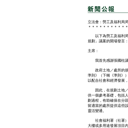
立法會：勞工及福利局
＊＊＊＊＊＊＊＊＊＊
以下為勞工及福利局局
規劃」議案的開場發言
主席：
我首先感謝張國柱議員
政府土地／處所的規劃
準則》（下稱《準則》
以配合社會和經濟發展
因此，在規劃土地／處
供一個參考基礎，包括
劃過程，有助確保在分
留適當的處所提供這些
靈活變通。
社會福利署（社署）是
大樓或多用途發展項目