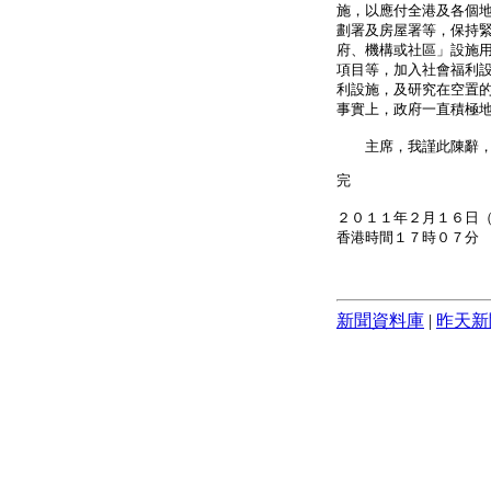
施，以應付全港及各個
劃署及房屋署等，保持
府、機構或社區」設施
項目等，加入社會福利
利設施，及研究在空置
事實上，政府一直積極
主席，我謹此陳辭，在
完
２０１１年２月１６日
香港時間１７時０７分
新聞資料庫
|
昨天新