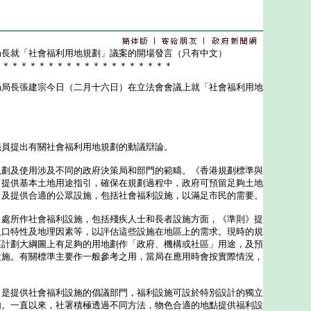
局長就「社會福利用地規劃」議案的開場發言（只有中文）
＊＊＊＊＊＊＊＊＊＊＊＊＊＊＊＊＊＊＊＊
長張建宗今日（二月十六日）在立法會會議上就「社會福利用地
：
提出有關社會福利用地規劃的動議辯論。
及使用涉及不同的政府決策局和部門的範疇。《香港規劃標準與
）提供基本土地用途指引，確保在規劃過程中，政府可預留足夠土地
，及提供合適的公眾設施，包括社會福利設施，以滿足市民的需要。
所作社會福利設施，包括殘疾人士和長者設施方面，《準則》提
人口特性及地理因素等，以評估這些設施在地區上的需求。現時的規
區計劃大綱圖上有足夠的用地劃作「政府、機構或社區」用途，及預
設施。有關標準主要作一般參考之用，當局在應用時會按實際情況，
提供社會福利設施的倡議部門，福利設施可設於特別設計的獨立
內。一直以來，社署積極透過不同方法，物色合適的地點提供福利設