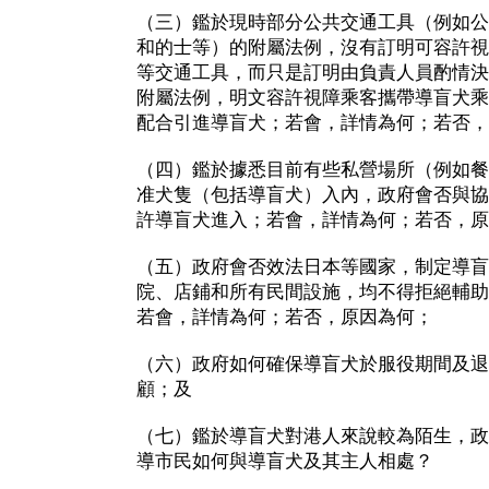
（三）鑑於現時部分公共交通工具（例如公
和的士等）的附屬法例，沒有訂明可容許視
等交通工具，而只是訂明由負責人員酌情決
附屬法例，明文容許視障乘客攜帶導盲犬乘
配合引進導盲犬；若會，詳情為何；若否
（四）鑑於據悉目前有些私營場所（例如餐
准犬隻（包括導盲犬）入內，政府會否與協
許導盲犬進入；若會，詳情為何；若否，
（五）政府會否效法日本等國家，制定導盲
院、店鋪和所有民間設施，均不得拒絕輔助
若會，詳情為何；若否，原因為何；
（六）政府如何確保導盲犬於服役期間及退
顧；及
（七）鑑於導盲犬對港人來說較為陌生，政
導市民如何與導盲犬及其主人相處？