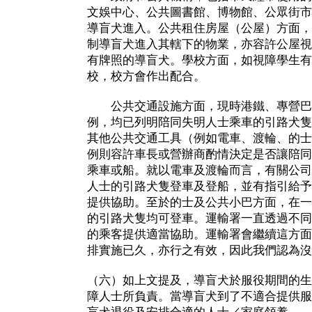
文娛中心、公共圖書館、博物館、公眾街市
導盲犬進入。公共租住房屋（公屋）方面，
制導盲犬進入其轄下的物業，亦容許公屋視
有牌照的導盲犬。學校方面，如視障學生有
校，校方會作出配合。
公共交通設施方面，現時港鐵、專營巴
例，均已列明陪同失明人士乘車的引路犬隻
其他公共交通工具（例如電車、渡輪、的士
例則容許車長或營辦商酌情決定是否讓陪同
乘車或船。就以電車及渡輪而言，有關公司
人士的引路犬隻登車及登船，並有指引給予
提供協助。至於的士及公共小巴方面，在一
的引路犬隻均可登車。運輸署一直透過不同
的乘客提供適當協助。運輸署會繼續這方面
排實施已久，亦行之有效，因此我們認為沒
（六）如上文提及，導盲犬於服役期間的生
障人士所負責。當導盲犬到了不適合提供服