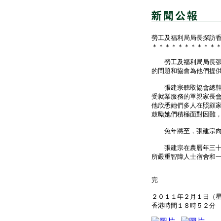
勞工及福利局局長探訪
＊＊＊＊＊＊＊＊＊＊
勞工及福利局局長張建
的問題和協會為他們提
張建宗聽取協會總幹事
受就業服務的單親家長
他欣悉她們多人在照顧
鼓勵她們積極面對困難
兔年將至，張建宗向各
張建宗在農曆年三十（
所嚴重智障人士宿舍和
完
２０１１年２月１日（
香港時間１８時５２分