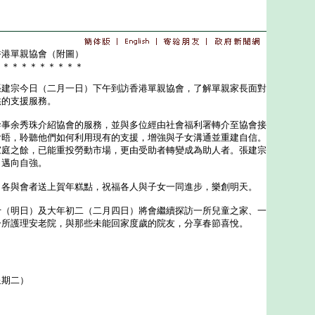
香港單親協會（附圖）
＊＊＊＊＊＊＊＊＊＊
宗今日（二月一日）下午到訪香港單親協會，了解單親家長面對
供的支援服務。
余秀珠介紹協會的服務，並與多位經由社會福利署轉介至協會接
會晤，聆聽他們如何利用現有的支援，增強與子女溝通並重建自信。
家庭之餘，已能重投勞動市場，更由受助者轉變成為助人者。張建宗
，邁向自強。
與會者送上賀年糕點，祝福各人與子女一同進步，樂創明天。
明日）及大年初二（二月四日）將會繼續探訪一所兒童之家、一
一所護理安老院，與那些未能回家度歲的院友，分享春節喜悅。
星期二）