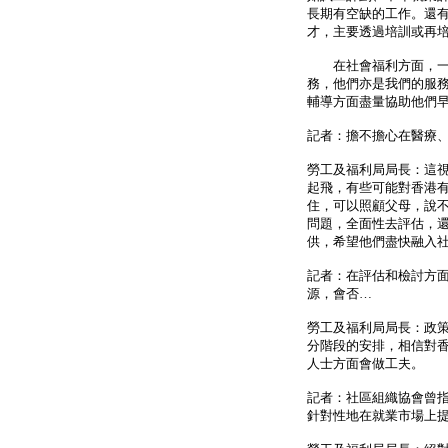
長期有空缺的工作。還
才，主要透過培訓或再
在社會福利方面，一般
務，他們亦是我們的服
輔導方面盡量協助他們
記者：擔不擔心在醫療
勞工及福利局局長：這
起飛，有些可能對香港
住，可以照顧父母，說
問題，全面性去評估，
供，希望他們盡快融入
記者：在評估和檢討方
源，會否…
勞工及福利局局長：政
分階段的安排，相信對
人士方面會做工夫。
記者：社區組織協會曾
針對性地在就業市場上