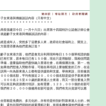
齡子女來港與傳媒談話內容（只有中文）
＊＊＊＊＊＊＊＊＊＊＊＊＊＊＊＊＊＊
長張建宗今日（一月十六日）出席第十四屆特許公認會計師公會
，就超齡子女來港與傳媒談話的內容：
已經是成年人，突然多了這麼多人來，政府在社會福利上、開支上、
策方面需否要為他們度身訂造？
超齡子女來港方面，他們是會充分利用現時每日１５０個單程證的餘
們已有打算，原本每日已有１５０個，現在只是用餘額，我相信問題
分準備，盡量協助他們盡快融入香港社會，在兩個層次做。第一，他
，如果他們想進入勞動市場，可能在再培訓上要做配套的工作，在這
培訓局一向為新來港人士都有提供援助和支援。舉例來說，目前僱員
，０００個名額，平均有接近２０，０００個名額是提供予新來港學
０，０００名２５至４０歲的新來港人士來港，而又一部分要進入勞
是可以有足夠資源應付培訓，如有需要，１２３，０００個的名額可
即我們有２０，０００個備用名額可提供，我們有充分資源可以應
部都是免費的、多元化的，亦有些是特別針對新來港人士的，例
計劃、還包括我們現時的就業導航計劃，有很多機會讓他們填補一些