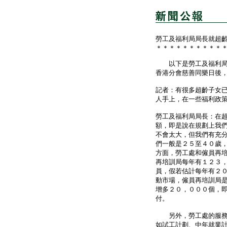
勞工及福利局局長就超
＊＊＊＊＊＊＊＊＊＊
以下是勞工及福利局局
香港分會慈善同樂日後
記者：有很多超齡子女
人手上，在一些福利政
勞工及福利局局長：在
額，即是說在規劃上我
不會太大，但我們有充
們一般是２５至４０歲
方面，勞工處和僱員再
再培訓局每年有１２３
員，假若估計每年有２
動市場，僱員再培訓局
增多２０，０００個，
付。
另外，勞工處的服務全
如試工計劃、中年就業