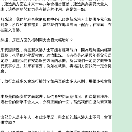
有，建造業方面在未來十年八年會相當蓬勃，建造業亦需要大量人
培訓，這些新的勞動力是有補充的作用。這是第一點。
來說，我們的綜合家庭服務中心已經為新來港人士提供多元化服
務對象，所以如果有需要，當然我們在地區層面上配合，在家庭、在
早些融入香港。
、綜援、房屋方面的福利開支會否大幅增加？
視乎實際情況，有些新來港人士可能有經濟能力，因為現時國內經濟
有貢獻，視乎他的學歷程度、經濟狀況。若有些是來港與年長父母居
不定亦可減輕我們在安老服務方面的承擔。所以我們一定要客觀些看
還要實事求是。如果有需要，例如在就業、再培訓方面我們一定會提
社會。
面，放行之後多久會進行檢討？如果真的太多人來到，用很多社會資
策本身是由保安局方面處理，我們會密切留意情況。但這是有秩序、
香港社會的衝擊不會太大，亦有正面的一面，當然我們在協助新來港
指出部分人是中年人，有些少學歷，與之前的新來港人士不同，會否
提供協助？