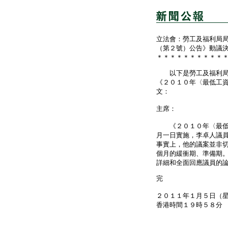
立法會：勞工及福利局
（第２號）公告》動議
＊＊＊＊＊＊＊＊＊＊
以下是勞工及福利局局
《２０１０年〈最低工
文：
主席：
《２０１０年〈最低工
月一日實施，李卓人議
事實上，他的議案並非
個月的緩衝期、準備期
詳細和全面回應議員的
完
２０１１年１月５日（
香港時間１９時５８分