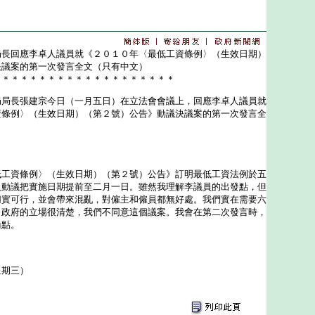
局長回應李卓人議員就《２０１０年〈最低工資條例〉（生效日期）
決議案的第一次發言全文（只有中文）
＊＊＊＊＊＊＊＊＊＊＊＊＊＊＊＊＊＊＊＊
長張建宗今日（一月五日）在立法會會議上，回應李卓人議員就
資條例〉（生效日期）（第２號）公告》動議決議案的第一次發言全
資條例〉（生效日期）（第２號）公告》訂明最低工資法例於五
員動議把實施日期提前至二月一日。雖然我理解李議員的出發點，但
切實可行，並會帶來混亂，對僱主和僱員都無好處。我們實在需要六
。政府的立場很清楚，我們不同意這個議案。我會在第二次發言時，
論點。
星期三）