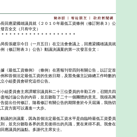
局長回應梁國雄議員就《２０１０年最低工資條例（修訂附表３）公
次發言全文（只有中文）
＊＊＊＊＊＊＊＊＊＊＊＊＊＊＊＊＊＊＊＊
長張建宗今日（一月五日）在立法會會議上，回應梁國雄議員就
條例（修訂附表３）公告》動議決議案的第一次發言全文：
《最低工資條例》（條例）在憲報刊登四則有關公告，以訂定首
條例和首個法定最低工資的生效日期，及豁免僱主記錄總工作時數的
成立小組委員會研究這些公告。
組委員會主席譚耀宗議員和二十三位委員的辛勤工作，召開共四
詳盡地討論公告的內容，並且聽取了二十一個團體的意見。我很高興
公告提出任何修訂。隨着修訂有關公告的期限會於今天屆滿，我熱切
低工資方面可以邁進一大步。
議的決議案，因為首個法定最低工資水平是由臨時最低工資委員
原則，並充分聽取各界的意見後得出的共識，實在來得不易。我會在
細回應議員的論點。多謝代主席女士。