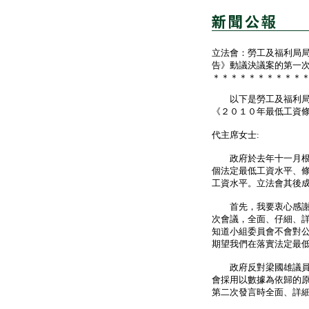
立法會：勞工及福利局
告》動議決議案的第一
＊＊＊＊＊＊＊＊＊＊
以下是勞工及福利局局
《２０１０年最低工資
代主席女士:
政府於去年十一月根據
個法定最低工資水平、
工資水平。立法會其後
首先，我要衷心感謝小
次會議，全面、仔細、
知道小組委員會不會對
期望我們在落實法定最
政府反對梁國雄議員動
會採用以數據為依歸的
第二次發言時全面、詳