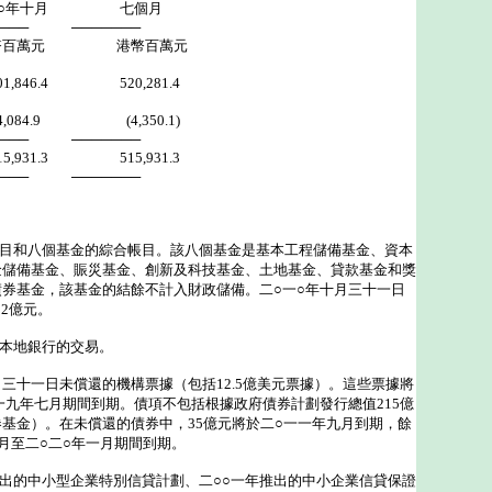
十月 七個月
 ───────
元 港幣百萬元
,846.4 520,281.4
,084.9 (4,350.1)
 ───────
,931.3 515,931.3
 ───────
帳目和八個基金的綜合帳目。該八個基金是基本工程儲備基金、資本
金儲備基金、賑災基金、創新及科技基金、土地基金、貸款基金和獎
券基金，該基金的結餘不計入財政儲備。二○一○年十月三十一日
12億元。
駐本地銀行的交易。
十月三十一日未償還的機構票據（包括12.5億美元票據）。這些票據將
一九年七月期間到期。債項不包括根據政府債券計劃發行總值215億
基金）。在未償還的債券中，35億元將於二○一一年九月到期，餘
月至二○二○年一月期間到期。
推出的中小型企業特別信貸計劃、二○○一年推出的中小企業信貸保證