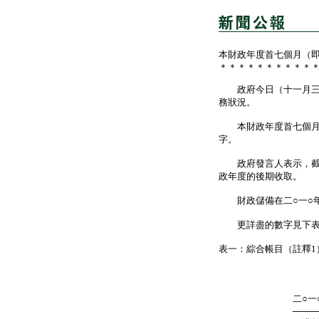
本財政年度首七個月（即
＊＊＊＊＊＊＊＊＊＊
政府今日（十一月三十
務狀況。
本財政年度首七個月的整體
字。
政府發言人表示，截至
政年度的後期收取。
財政儲備在二○一○年十
更詳盡的數字見下表
表一：綜合帳目（註釋1
截至二
十月三
二○一○年
───────