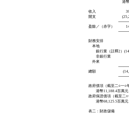
港幣百萬
收入 39,383
開支 (25,298.
───────
盈餘／（赤字） 14,0
───────
財務安排
本地
銀行業（註釋2）(14,
非銀行業 27
外來
───────
總額 (14,084
───────
政府債項（截至二○一○
港幣11,188.4百萬元
政府保證債項（截至二○
港幣68,125.5百萬元
表二：財政儲備
截至二
十月三