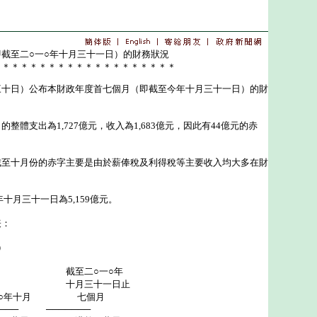
截至二○一○年十月三十一日）的財務狀況
＊＊＊＊＊＊＊＊＊＊＊＊＊＊＊＊＊＊＊＊
日）公布本財政年度首七個月（即截至今年十月三十一日）的財
支出為1,727億元，收入為1,683億元，因此有44億元的赤
十月份的赤字主要是由於薪俸稅及利得稅等主要收入均大多在財
月三十一日為5,159億元。
：
）
○一○年
十一日止
十月 七個月
 ───────