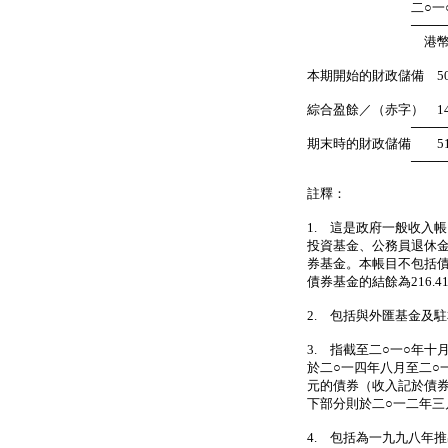
二○一○年
───────
港幣百萬
本期開始的財政儲備 501
綜合盈餘／（赤字） 14
───────
期末時的財政儲備 515
───────
註釋：
1. 這是政府一般收入
投資基金、公務員退休
券基金。本帳目不包括債
債券基金的結餘為216.4
2. 包括與外匯基金及
3. 指截至二○一○年
於二○一四年八月至二○
元的債券（收入記於債券
下部分則於二○一二年三
4. 包括為一九九八年