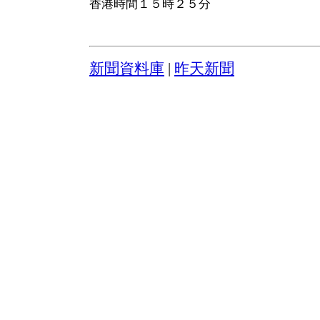
香港時間１５時２５分
新聞資料庫
|
昨天新聞