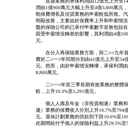
直接業務的承保利潤由12億元上升至1
潤由1億900萬元大幅上升至4億3,800萬
勁保費增長及信貸業務的申索較低所致。汽
明顯改善，主要由於保費率上升和申索情況
盤的保險公司的已承付申索數字並無包括在
因受申索情況轉差的影響，其利潤由4億100萬
元。
在分入再保險業務方面，與二○○九年首
費於二○一○年同期分別由41億元上升至54
元。然而，由於申索情況轉壞，承保利潤由7億
8,800萬元。
二○一○年首三季長期有效業務的整體保
較，上升10.3%至1,291億元。
個人人壽及年金（非投資相連）業務和
連）業務的保費收入分別上升16.7%至794億
元。退休計劃業務的供款則下跌10.6%至1
此期間給付予個人的保險利益上升29.5%至5