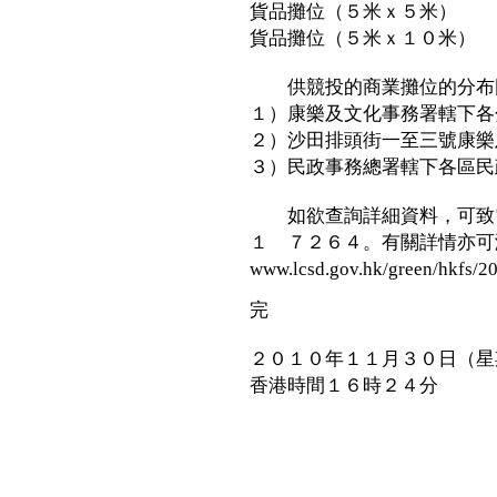
貨品攤位（５米ｘ５
貨品攤位（５米ｘ１０
供競投的商業攤位的分布圖
１）康樂及文化事務署轄下各
２）沙田排頭街一至三號康樂
３）民政事務總署轄下各區民
如欲查詢詳細資料，可致電
１ ７２６４。有關詳情亦可
www.lcsd.gov.hk/green/hkfs/2
完
２０１０年１１月３０日（星
香港時間１６時２４分