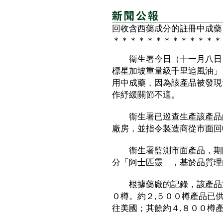
回收含西藥成分的註冊中成藥
＊＊＊＊＊＊＊＊＊＊＊＊＊
衞生署今日（十一月八日）
標星加坡重量級千里追風油」
用中成藥，因為該產品被發現
作紓緩關節不適。
衞生署已巡查生產該產品的
廠房，並指令製造商從市面回
衞生署監測市面產品，期間
分「阿士匹靈」，基於品質理
根據藥廠的記錄，該產品於
０樽。約２,５００樽產品已
往美國；其餘約４,８００樽