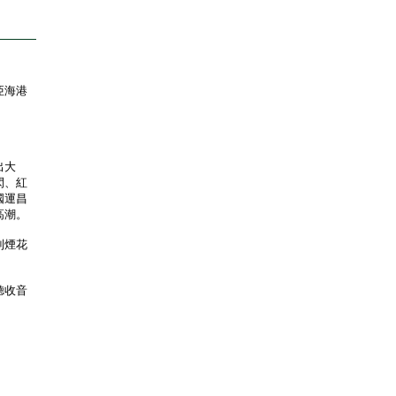
亞海港
出大
閃、紅
國運昌
高潮。
到煙花
聽收音