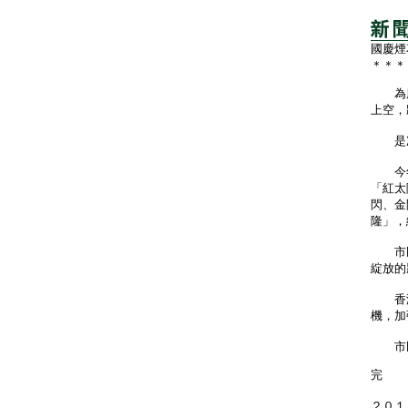
國慶煙
＊＊＊
為慶
上空，
是次
今年
「紅太
閃、金
隆」，
市民
綻放的
香港
機，加
市民
完
２０１