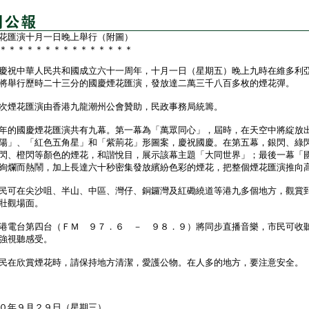
花匯演十月一日晚上舉行（附圖）
＊＊＊＊＊＊＊＊＊＊＊＊＊＊＊
祝中華人民共和國成立六十一周年，十月一日（星期五）晚上九時在維多利
將舉行歷時二十三分的國慶煙花匯演，發放達二萬三千八百多枚的煙花彈。
煙花匯演由香港九龍潮州公會贊助，民政事務局統籌。
的國慶煙花匯演共有九幕。第一幕為「萬眾同心」，屆時，在天空中將綻放
陽」、「紅色五角星」和「紫荊花」形圖案，慶祝國慶。在第五幕，銀閃、綠
閃、橙閃等顏色的煙花，和諧悅目，展示該幕主題「大同世界」；最後一幕「
絢爛而熱鬧，加上長達六十秒密集發放繽紛色彩的煙花，把整個煙花匯演推向
可在尖沙咀、半山、中區、灣仔、銅鑼灣及紅磡繞道等港九多個地方，觀賞
壯觀場面。
電台第四台（ＦＭ ９７．６ － ９８．９）將同步直播音樂，市民可收
強視聽感受。
在欣賞煙花時，請保持地方清潔，愛護公物。在人多的地方，要注意安全。
０年９月２９日（星期三）