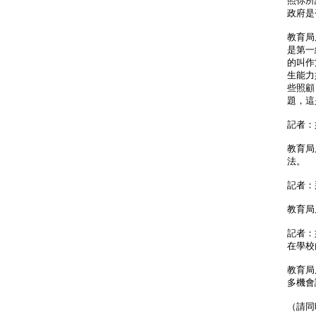
照你所
政府是
教育局
是第一
的叫作
生能力
些照顧
題，這
記者：
教育局
法。
記者：
教育局
記者：
在學校
教育局
多機會
（請同