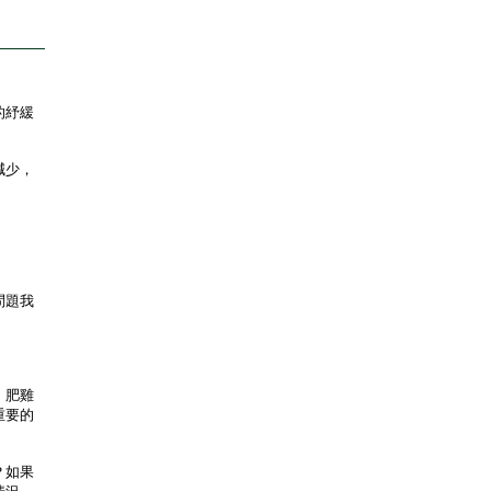
的紓緩
減少，
問題我
，肥雞
重要的
？如果