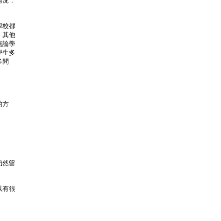
情況，
學校都
，其他
無論學
學生多
多問
的方
仍然留
以有很