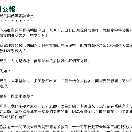
局長與傳媒談話全文
＊＊＊＊＊＊＊＊＊
為教育局局長孫明揚今日（九月十八日）出席電台節目後，就穩定中學發展
傳媒的談話內容（中文部分）：
就處理超額教師的問題，雖然措施仍在考慮中，但方向是否希望即使學生人數
教師在學校內？
局長：方向是這樣，但細節有很多複雜性我們要克服。
例如？
局長：大家都知道，多了教師出來，在晉升機會其他各方面都要受影響，這些
處理。
會否再推出肥雞餐？
局長：我們主要考慮並非送走老師，因為訓練了老師出來，應該留在系統之內
走老師，當然這是其中一樣我們要做的事，因為有些老師可能想轉業，但更加
個辦法留住老師。
你說有十一間學校未達到開班應有的數目，十一間學校是否全屬第三組別學校