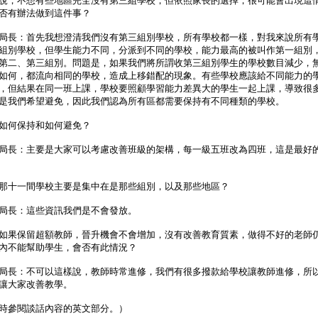
說，不想有些地區完全沒有第三組學校，但依照家長的選擇，很可能會出現這
否有辦法做到這件事？
局長：首先我想澄清我們沒有第三組別學校，所有學校都一樣，對我來說所有
組別學校，但學生能力不同，分派到不同的學校，能力最高的被叫作第一組別
第二、第三組別。問題是，如果我們將所謂收第三組別學生的學校數目減少，
如何，都流向相同的學校，造成上移錯配的現象。有些學校應該給不同能力的
，但結果在同一班上課，學校要照顧學習能力差異大的學生一起上課，導致很
是我們希望避免，因此我們認為所有區都需要保持有不同種類的學校。
如何保持和如何避免？
局長：主要是大家可以考慮改善班級的架構，每一級五班改為四班，這是最好
那十一間學校主要是集中在是那些組別，以及那些地區？
局長：這些資訊我們是不會發放。
如果保留超額教師，晉升機會不會增加，沒有改善教育質素，做得不好的老師
內不能幫助學生，會否有此情況？
局長：不可以這樣說，教師時常進修，我們有很多撥款給學校讓教師進修，所
讓大家改善教學。
時參閱談話內容的英文部分。）