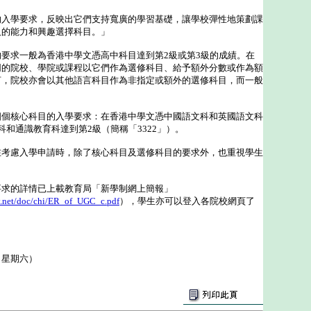
學要求，反映出它們支持寬廣的學習基礎，讓學校彈性地策劃課
人的能力和興趣選擇科目。」
求一般為香港中學文憑高中科目達到第2級或第3級的成績。在
同的院校、學院或課程以它們作為選修科目、給予額外分數或作為額
言，院校亦會以其他語言科目作為非指定或額外的選修科目，而一般
核心科目的入學要求：在香港中學文憑中國語文科和英國語文科
科和通識教育科達到第2級（簡稱「3322」）。
慮入學申請時，除了核心科目及選修科目的要求外，也重視學生
的詳情已上載教育局「新學制網上簡報」
ty.net/doc/chi/ER_of_UGC_c.pdf
），學生亦可以登入各院校網頁了
（星期六）