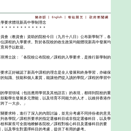
入學要求體現新高中學制理念
＊＊＊＊＊＊＊＊＊＊＊＊＊
會（教資會）資助的院校今日（九月十八日）公布新學制下，各
學位課程的入學要求。對於各院校的收生政策均能體現新高中發展均
教育局予以歡迎。
博士說：「各院校公布院校／課程的入學要求，是推行新學制的
求正好確認了新高中課程的理念是全人發展和終身學習，亦確保
需的知識、技能和個人素質，能讓他們從入讀的學院／課程的學習中
學習領域（包括應用學習及其他語言）的表現，都得到院校的重
在鼓勵學生發展多元潛能，以及培育不同能力的人才，以維持香港作
前跨了一大步。」
要求時，進行了深入的內部討論，並充分考慮不同持份者的意見
臚列各學院／課程所要求的指定選修科目或非指定選修科目，以及學
學校和家長可全面地瞭解各院校／課程對核心科目及選修科目的要
劃，以及學生對選擇科目的考慮，提供了有用的參考。