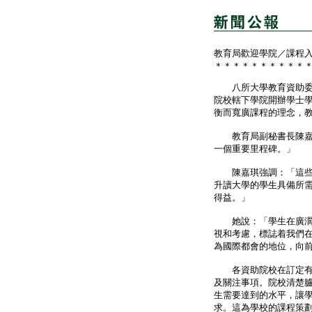
教育局歡迎學院／課程
＊＊＊＊＊＊＊＊＊＊
八所大學教育資助委員
院校轄下學院開辦學士
衡而寬廣課程的理念，
教育局副秘書長陳嘉琪
一個重要里程碑。」
陳嘉琪強調：「這些要
升讀大學的學生具備所
得益。」
她說：「學生在廣濶的
視和考慮，標誌着我們
為國際都會的地位，向
各資助院校在訂定有關
及關注事項。院校清楚
生需要達到的水平，讓
求。這為學校的課程策