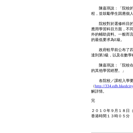
陳嘉琪說：「院校的入
程，並鼓勵學生因應個
院校對於選修科目的要
應用學習科目方面，不
外的輔助資料。一般而
的最低要求為E級。
政府較早前公布了四個
達到第3級，以及在數學
陳嘉琪說：「院校在考
的其他學習經歷。」
各院校／課程入學要求
（
http://334.edb.hkedci
解詳情。
完
２０１０年９月１８日
香港時間１３時０５分