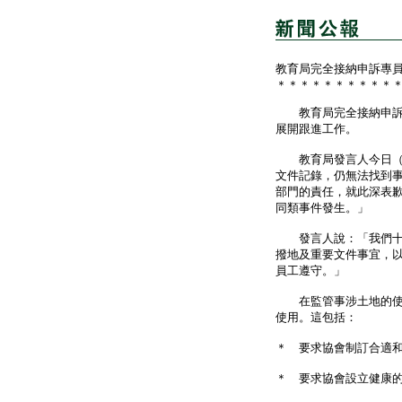
教育局完全接納申訴專
＊＊＊＊＊＊＊＊＊＊
教育局完全接納申訴專
展開跟進工作。
教育局發言人今日（九
文件記錄，仍無法找到
部門的責任，就此深表
同類事件發生。」
發言人說：「我們十分
撥地及重要文件事宜，
員工遵守。」
在監管事涉土地的使用
使用。這包括：
＊ 要求協會制訂合適
＊ 要求協會設立健康