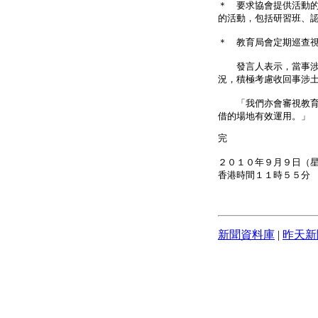
＊ 要求協會提供活動
的活動，包括研習班、
＊ 教育局會定期巡查
發言人表示，當事涉土
況，積極考慮收回事涉
「我們亦會審視教育局
借的場地有效運用。」
完
２０１０年９月９日（
香港時間１１時５５分
新聞資料庫
|
昨天新