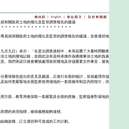
員就有關政府土地的撥出及監管調查報告的建議
＊＊＊＊＊＊＊＊＊＊＊＊＊＊＊＊＊＊＊＊
員就有關政府土地的撥出及監管的調查報告的建議，並會適切地
月九日）表示：「在是次調查過程中，本局花費了大量時間翻查
事涉土地的撥地記錄，並因此沒有及時承擔作為獲撥事涉土地的負責
歉意。我們承諾日後會審慎處理政府撥地及存儲重要文件事宜，避免
重視報告提出的意見及建議，正進行全面的檢討，並就處理存儲
以及如何更嚴緊地全面監察使用場地的一套措施等制定內部指引，供
方面，教育局會採取一套嚴緊及全面的措施，監察協會對場地的
和具體的表現指標，確保服務能夠達標。
的組織架構，訂立適切和可達成的工作計劃。