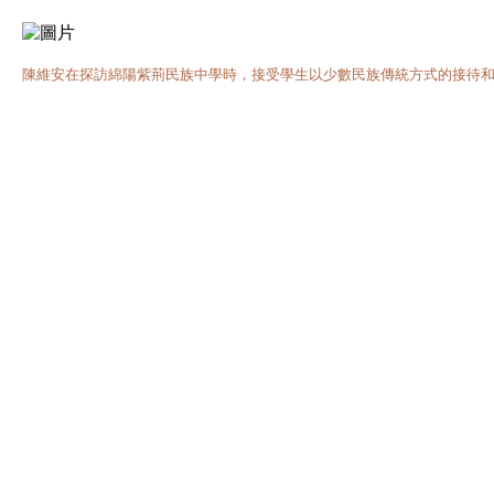
陳維安在探訪綿陽紫荊民族中學時，接受學生以少數民族傳統方式的接待