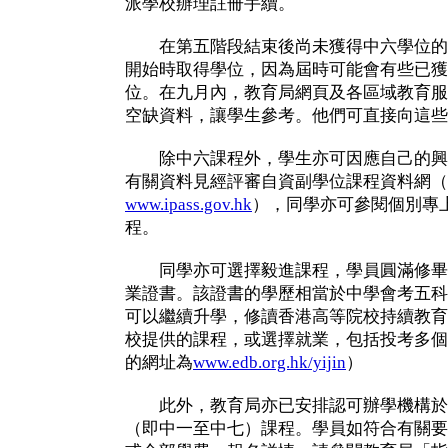
派學校辦理註冊手續。
在第五階段結束後尚未獲得中六學位的
開始時取得學位，因為屆時可能會有些已獲
位。在九月內，教育局網頁及各區域教育服
空缺資料，讓學生參考。他們可直接向這些
除中六課程外，學生亦可因應自己的興
有關資料見經評審自資副學位課程資料網（
www.ipass.gov.hk
），同學亦可參閱個別專
程。
同學亦可選擇毅進課程，學員圓滿修畢
業證書。該證書的學歷相當於中學會考五科
可以繼續升學，修讀香港高等院校持續教育
校提供的課程，或選擇就業，包括投考多個
的網址為
www.edb.org.hk/yijin
）
此外，教育局亦已安排認可辦學機構於
（即中一至中七）課程。學員如符合有關要