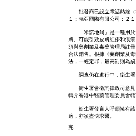
批發商已設立電話熱線（德
１；曉亞國際有限公司：２１
「米諾地爾」是一種用於治
膚、可能引致皮膚紅疹和痕癢
須與藥劑業及毒藥管理局註冊
合法銷售。根據《藥劑業及毒
法，一經定罪，最高罰則為罰
調查仍在進行中，衞生署
衞生署會徵詢律政司意見，
轉介香港中醫藥管理委員會轄
衞生署發言人呼籲擁有該兩
適，亦須盡快求醫。
完