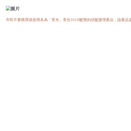
市民不要購買或使用名為「章光」章光101D髮寶的頭髮護理產品，該產