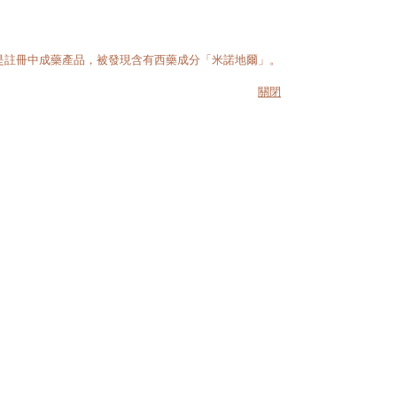
品是註冊中成藥產品，被發現含有西藥成分「米諾地爾」。
關閉