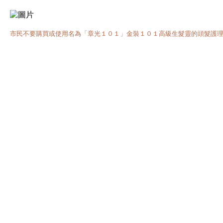
市民不要購買或使用名為「章光１０１」金裝１０１高級生髮靈的頭髮護