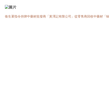
衞生署指令持牌中藥材批發商「黃澤記有限公司」從零售商回收中藥材「